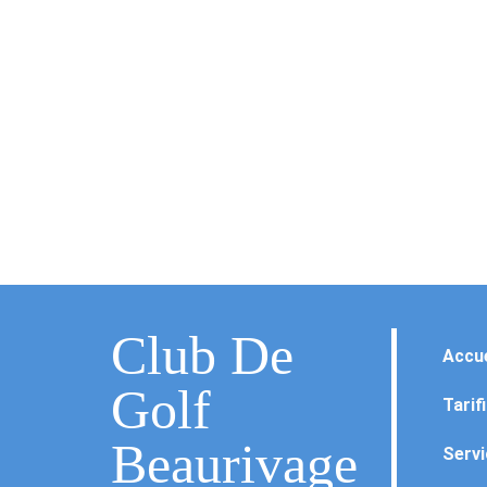
Club De
Accue
Golf
Tarif
Beaurivage
Serv