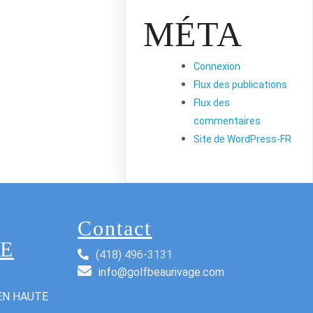
MÉTA
Connexion
Flux des publications
Flux des
commentaires
Site de WordPress-FR
Contact
E
(418) 496-3131
info@golfbeaurivage.com
EN HAUTE